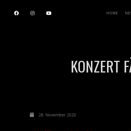
HOME
NE
KONZERT F
28. November 2020