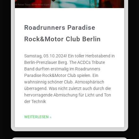
Roadrunners Paradise
Rock&Motor Club Berlin
Samstag, 05.10.2024! Ein toller Herbstabend in
Berlin-Prenzlauer Berg. The ACDCs Tribute
Band durften erstmalig im Roadrunners
Paradise Rock&Motor Club spielen. Ein
wahnsinnig schöner Club. Atmosphärisch
überragend. Was nicht zuletzt auch durch die
hervorragende Abmischung für Licht und Ton
der Technik
WEITERLESEN »